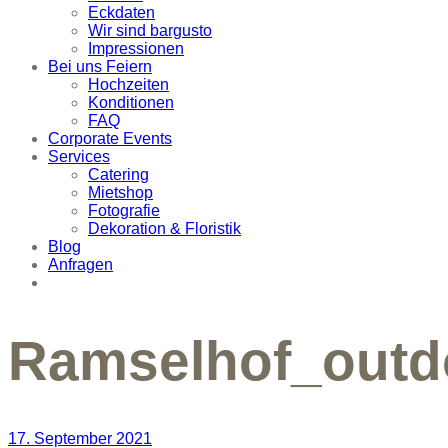
Eckdaten
Wir sind bargusto
Impressionen
Bei uns Feiern
Hochzeiten
Konditionen
FAQ
Corporate Events
Services
Catering
Mietshop
Fotografie
Dekoration & Floristik
Blog
Anfragen
Ramselhof_outd
17. September 2021