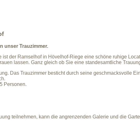
of
 in unser Trauzimmer.
ist der Ramselhof in Hövelhof-Riege eine schöne ruhige Locat
h trauen lassen. Ganz gleich ob Sie eine standesamtliche Trauu
ung. Das Trauzimmer besticht durch seine geschmacksvolle Einr
ch.
35 Personen.
rauung teilnehmen, kann die angrenzenden Galerie und die Gart