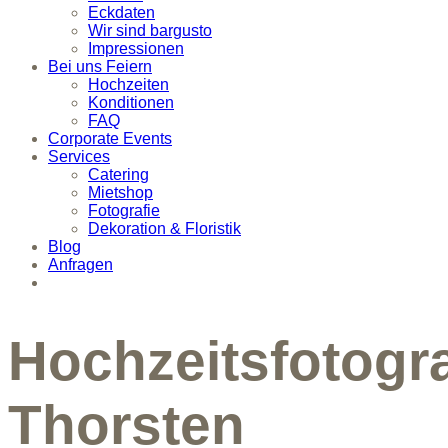
Eckdaten
Wir sind bargusto
Impressionen
Bei uns Feiern
Hochzeiten
Konditionen
FAQ
Corporate Events
Services
Catering
Mietshop
Fotografie
Dekoration & Floristik
Blog
Anfragen
Hochzeitsfotogr
Thorsten