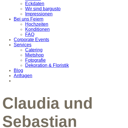
Eckdaten
Wir sind bargusto
Impressionen
Bei uns Feiern
Hochzeiten
Konditionen
FAQ
Corporate Events
Services
Catering
Mietshop
Fotografie
Dekoration & Floristik
Blog
Anfragen
Claudia und
Sebastian