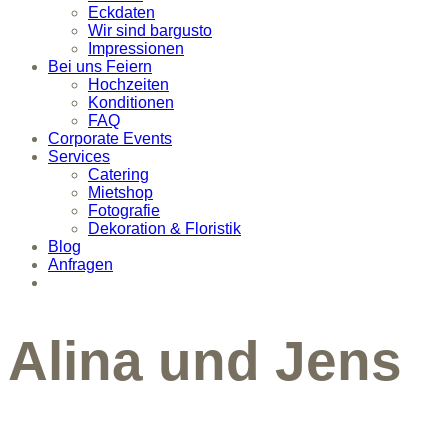
Eckdaten
Wir sind bargusto
Impressionen
Bei uns Feiern
Hochzeiten
Konditionen
FAQ
Corporate Events
Services
Catering
Mietshop
Fotografie
Dekoration & Floristik
Blog
Anfragen
Alina und Jens