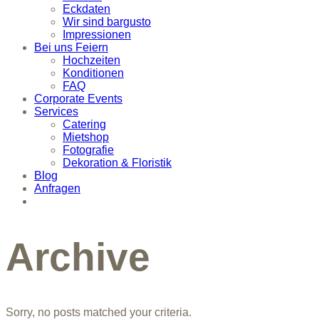
Eckdaten
Wir sind bargusto
Impressionen
Bei uns Feiern
Hochzeiten
Konditionen
FAQ
Corporate Events
Services
Catering
Mietshop
Fotografie
Dekoration & Floristik
Blog
Anfragen
Archive
Sorry, no posts matched your criteria.