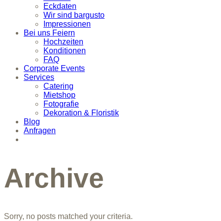
Eckdaten
Wir sind bargusto
Impressionen
Bei uns Feiern
Hochzeiten
Konditionen
FAQ
Corporate Events
Services
Catering
Mietshop
Fotografie
Dekoration & Floristik
Blog
Anfragen
Archive
Sorry, no posts matched your criteria.