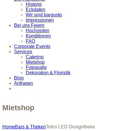
Historie
Eckdaten
Wir sind bargusto
Impressionen
Bei uns Feiern
Hochzeiten
Konditionen
FAQ
Corporate Events
Services
Catering
Mietshop
Fotografie
Dekoration & Floristik
Blog
Anfragen
Mietshop
Home
Bars & Theken
Tetris LED Designtheke