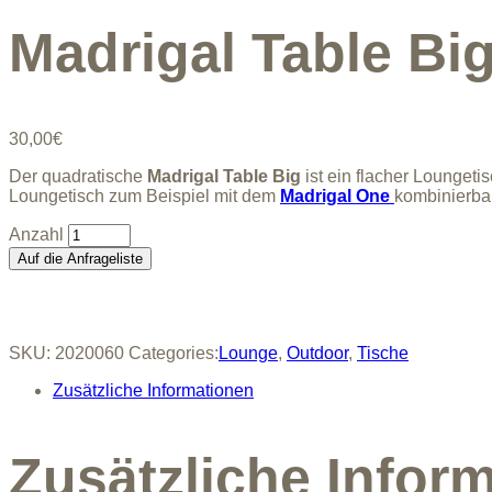
Madrigal Table Bi
30,00
€
Der quadratische
Madrigal Table Big
ist ein flacher Loungeti
Loungetisch zum Beispiel mit dem
Madrigal One
kombinierbar
Madrigal
Table
Auf die Anfrageliste
Big
quantity
SKU:
2020060
Categories:
Lounge
,
Outdoor
,
Tische
Zusätzliche Informationen
Zusätzliche Infor