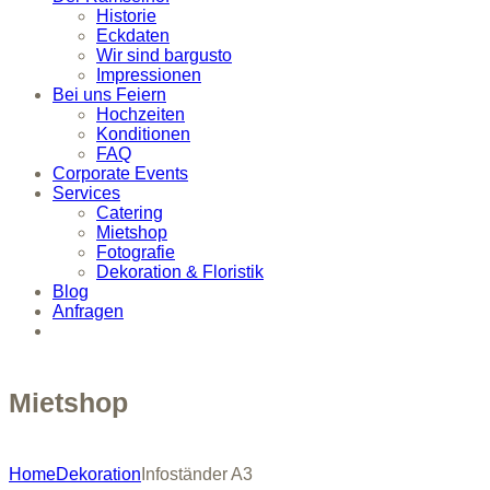
Historie
Eckdaten
Wir sind bargusto
Impressionen
Bei uns Feiern
Hochzeiten
Konditionen
FAQ
Corporate Events
Services
Catering
Mietshop
Fotografie
Dekoration & Floristik
Blog
Anfragen
Mietshop
Home
Dekoration
Infoständer A3