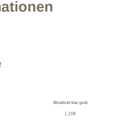
mationen
e
Windlicht klar groß
1,10
€