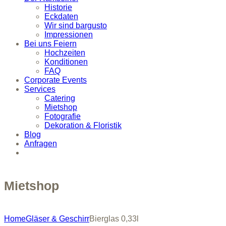
Historie
Eckdaten
Wir sind bargusto
Impressionen
Bei uns Feiern
Hochzeiten
Konditionen
FAQ
Corporate Events
Services
Catering
Mietshop
Fotografie
Dekoration & Floristik
Blog
Anfragen
Mietshop
Home
Gläser & Geschirr
Bierglas 0,33l