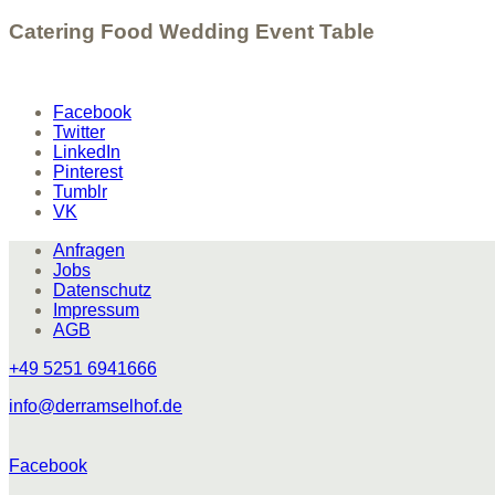
Catering Food Wedding Event Table
Facebook
Twitter
LinkedIn
Pinterest
Tumblr
VK
Anfragen
Jobs
Datenschutz
Impressum
AGB
+49 5251 6941666
info@derramselhof.de
Facebook