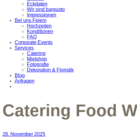
Eckdaten
Wir sind bargusto
Impressionen
Bei uns Feiern
Hochzeiten
Konditionen
FAQ
Corporate Events
Services
Catering
Mietshop
Fotografie
Dekoration & Floristik
Blog
Anfragen
Catering Food W
28. November 2025